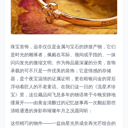
珠宝首饰，远非仅仅是金属与宝石的拼接产物，它们
是时光的雕琢者，佩戴在耳际、颈间或手指的、一抹
闪闪发光的微缩文明。作为饰品最深邃的分类，首饰
承载的可不只是一件优美的装饰；它是情感的存储
器，是个夜宝温情的证属证明，更在暗银闪金的背后
浮动着匠人的不老童话。在我们这一日的《流星术珍
宝》里，这位藏品间飞息多年的物语将于今晚安静地
缓展开——由黄金清酿过的记忆故事再一次翻起那些
清暗通透的身影和璀璨年月之况愿同听：
这些精巧的物件——一盆由星光所成全再光芒组合的