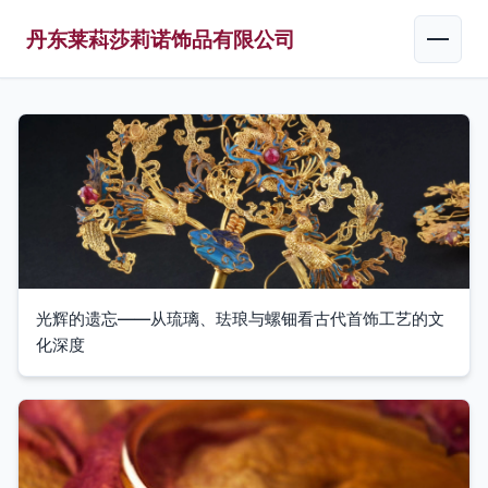
丹东莱萪莎莉诺饰品有限公司
光辉的遗忘——从琉璃、珐琅与螺钿看古代首饰工艺的文
化深度