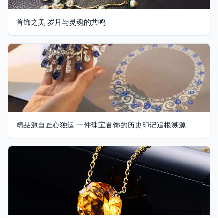
首饰之美 岁月与灵魂的共鸣
精品源自匠心独运 一件珠宝首饰的历史印记追根溯源