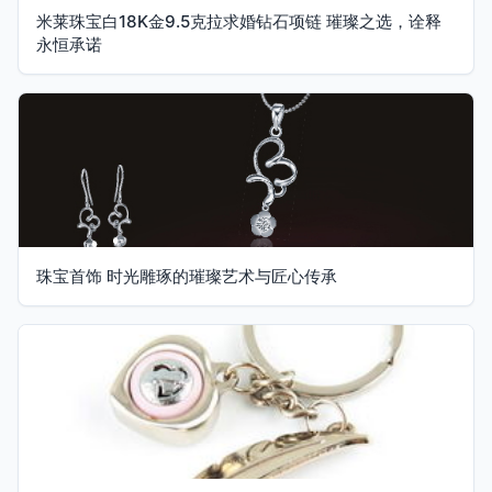
米莱珠宝白18K金9.5克拉求婚钻石项链 璀璨之选，诠释
永恒承诺
珠宝首饰 时光雕琢的璀璨艺术与匠心传承