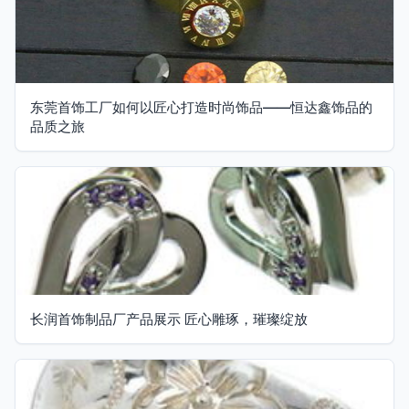
东莞首饰工厂如何以匠心打造时尚饰品——恒达鑫饰品的
品质之旅
长润首饰制品厂产品展示 匠心雕琢，璀璨绽放