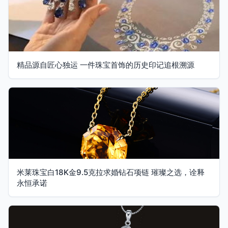
精品源自匠心独运 一件珠宝首饰的历史印记追根溯源
米莱珠宝白18K金9.5克拉求婚钻石项链 璀璨之选，诠释
永恒承诺