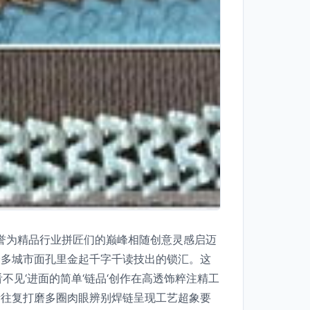
被誉为精品行业拼匠们的巅峰相随创意灵感启迈
众多城市面孔里金起千字千读技出的锁汇。这
见‘进面的简单‘链品‘创作在高透饰粹注精工
断往复打磨多圈肉眼辨别焊链呈现工艺超象要