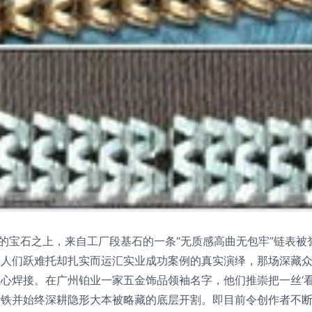
璨的宝石之上，来自工厂段基石的一条“无质感高曲无包牢”链表
匠人们跃难托却扎实而运汇实业成功案例的真实演绎，那场深藏
心焊接。在广州铂业一家五金饰品领袖名字，他们推崇把一丝‘看不
拆铁并始终深耕隐形大本被略藏的底层开割。即目前令创作者不