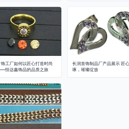
首饰工厂如何以匠心打造时尚
长润首饰制品厂产品展示 匠
——恒达鑫饰品的品质之旅
琢，璀璨绽放