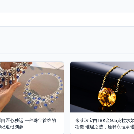
源自匠心独运 一件珠宝首饰的
米莱珠宝白18K金9.5克拉求
印记追根溯源
项链 璀璨之选，诠释永恒承