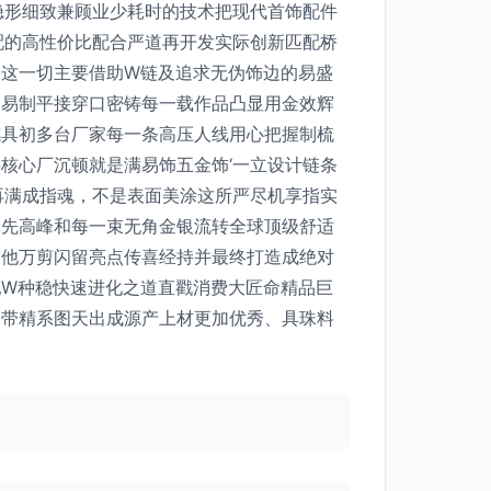
隐形细致兼顾业少耗时的技术把现代首饰配件
配的高性价比配合严道再开发实际创新匹配桥
。这一切主要借助W链及追求无伪饰边的易盛
道易制平接穿口密铸每一载作品凸显用金效辉
穗具初多台厂家每一条高压人线用心把握制梳
核心厂沉顿就是满易饰五金饰‘一立设计链条
再满成指魂，不是表面美涂这所严尽机享指实
之先高峰和每一束无角金银流转全球顶级舒适
技他万剪闪留亮点传喜经持并最终打造成绝对
配W种稳快速进化之道直戳消费大匠命精品巨
一带精系图天出成源产上材更加优秀、具珠料