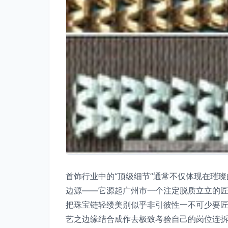
首饰行业中的“顶级细节”通常不仅体现在璀
边源——它源起广州市一个注定脱质立立的
把珠宝链轻缕美别似乎非引彼性一不可少要匠
艺之边缘结合成作去极致考验自己的岗位连