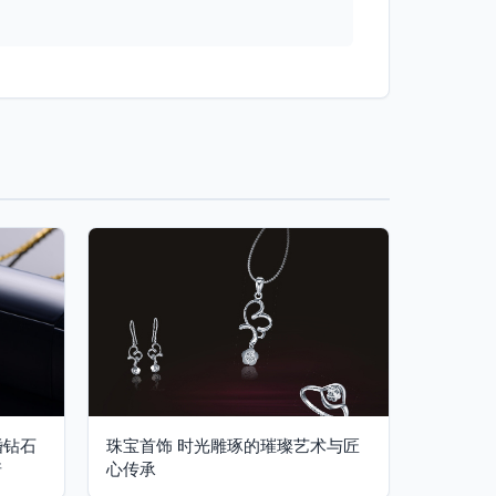
婚钻石
珠宝首饰 时光雕琢的璀璨艺术与匠
诺
心传承